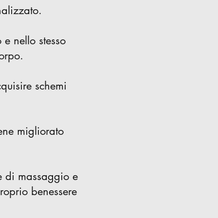
nalizzato.
 e nello stesso
corpo.
cquisire schemi
ene migliorato
he di massaggio e
proprio benessere